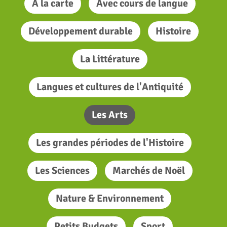
A la carte
Avec cours de langue
Développement durable
Histoire
La Littérature
Langues et cultures de l'Antiquité
Les Arts
Les grandes périodes de l'Histoire
Les Sciences
Marchés de Noël
Nature & Environnement
Petits Budgets
Sport