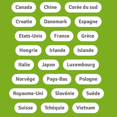
Canada
Chine
Corée du sud
Croatie
Danemark
Espagne
Etats-Unis
France
Grèce
Hongrie
Irlande
Islande
Italie
Japon
Luxembourg
Norvège
Pays-Bas
Pologne
Royaume-Uni
Slovénie
Suède
Suisse
Tchéquie
Vietnam