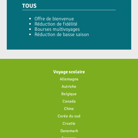
TOUS
Offre de bienvenue
Réduction de fidélité
Bourses multivoyages
Réduction de basse saison
Voyage scolaire
Allemagne
Autriche
Belgique
Canada
Chine
Corée du sud
Croatie
Danemark