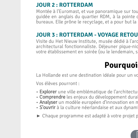
JOUR 2 : ROTTERDAM
Montée à l'Euromast, et vue panoramique sur toute
guidée en anglais du quartier RDM, à la pointe d
bureaux. Elle prône le recyclage, et a pour but l
JOUR 3 : ROTTERDAM - VOYAGE RETO
Visite du Het Nieuw Institute, musée dédié à l'
architectural fonctionnaliste. Déjeuner pique-
votre établissement en soirée (ou le lendemain, 
Pourquoi 
La Hollande est une destination idéale pour un 
Vos élèves pourront :
•
Explorer
une ville emblématique de l’architect
•
Comprendre
les enjeux du développement durab
•
Analyser
un modèle européen d’innovation en m
•
S’ouvrir
à la culture néerlandaise et aux dynam
► Chaque programme est adapté à votre projet pé