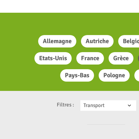
Allemagne
Autriche
Belgi
Etats-Unis
France
Grèce
Pays-Bas
Pologne
Filtres :
Transport