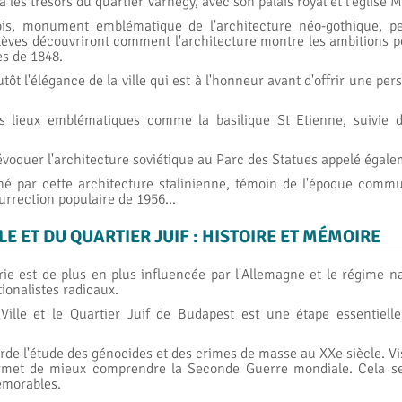
 les trésors du quartier Varhegy, avec son palais royal et l'église M
is, monument emblématique de l'architecture néo-gothique, pe
èves découvriront comment l'architecture montre les ambitions po
es de 1848.
lutôt l'élégance de la ville qui est à l'honneur avant d'offrir une pe
es lieux emblématiques comme la basilique St Etienne, suivie d
'évoquer l'architecture soviétique au Parc des Statues appelé éga
é par cette architecture stalinienne, témoin de l'époque commu
surrection populaire de 1956...
ILLE ET DU QUARTIER JUIF : HISTOIRE ET MÉMOIRE
e est de plus en plus influencée par l'Allemagne et le régime na
tionalistes radicaux.
Ville et le Quartier Juif de Budapest est une étape essentielle
e l'étude des génocides et des crimes de masse au XXe siècle. Vis
met de mieux comprendre la Seconde Guerre mondiale. Cela se f
émorables.