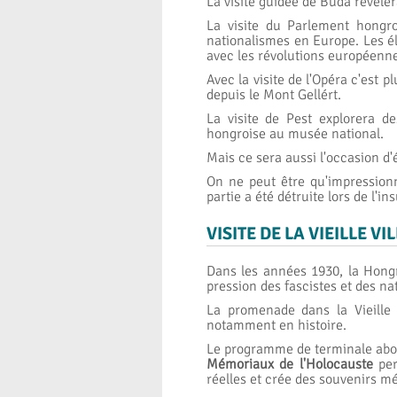
La visite guidée de Buda révèlera
La visite du Parlement hongro
nationalismes en Europe. Les él
avec les révolutions européenn
Avec la visite de l'Opéra c'est p
depuis le Mont Gellért.
La visite de Pest explorera d
hongroise au musée national.
Mais ce sera aussi l'occasion d
On ne peut être qu'impressionn
partie a été détruite lors de l'in
VISITE DE LA VIEILLE V
Dans les années 1930, la Hongri
pression des fascistes et des na
La promenade dans la Vieille 
notamment en histoire.
Le programme de terminale abord
Mémoriaux de l'Holocauste
per
réelles et crée des souvenirs m