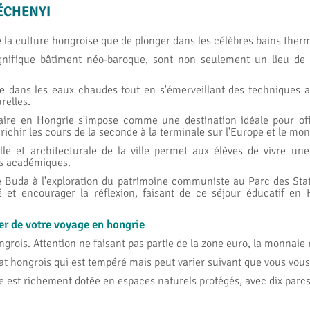
ÉCHENYI
la culture hongroise que de plonger dans les célèbres bains ther
nifique bâtiment néo-baroque, sont non seulement un lieu de 
e dans les eaux chaudes tout en s'émerveillant des techniques 
relles.
ire en Hongrie s'impose comme une destination idéale pour offri
ichir les cours de la seconde à la terminale sur l'Europe et le mon
elle et architecturale de la ville permet aux élèves de vivre u
es académiques.
de Buda à l'exploration du patrimoine communiste au Parc des St
té et encourager la réflexion, faisant de ce séjour éducatif en
er de votre voyage en hon
grie
ngrois. Attention ne faisant pas partie de la zone euro, la monnaie r
at hongrois qui est tempéré mais peut varier suivant que vous vou
e est richement dotée en espaces naturels protégés, avec dix parcs