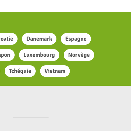
oatie
Danemark
Espagne
apon
Luxembourg
Norvège
Tchéquie
Vietnam