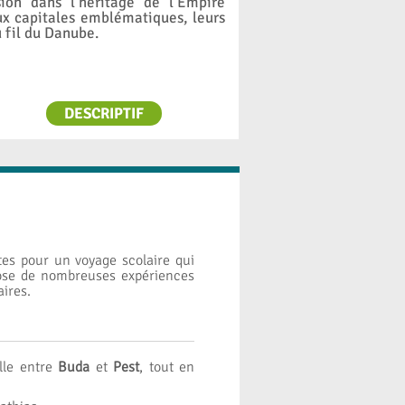
on dans l’héritage de l’Empire
ux capitales emblématiques, leurs
u fil du Danube.
DESCRIPTIF
tes pour un voyage scolaire qui
opose de nombreuses expériences
ires.
lle entre
Buda
et
Pest
, tout en