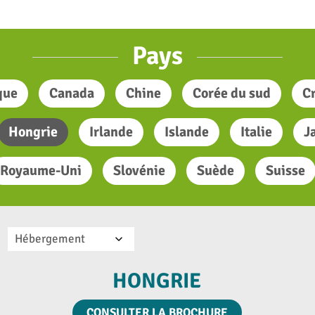
Pays
que
Canada
Chine
Corée du sud
Cr
Hongrie
Irlande
Islande
Italie
J
Royaume-Uni
Slovénie
Suède
Suisse
Hébergement
HONGRIE
CONSULTER LA BROCHURE