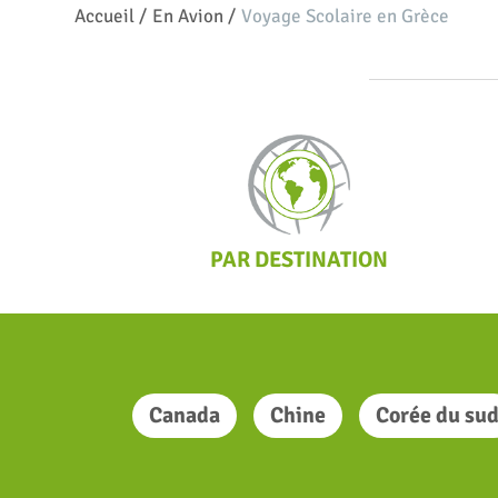
Accueil
/
En Avion
/
Voyage Scolaire en Grèce
PAR DESTINATION
Canada
Chine
Corée du su