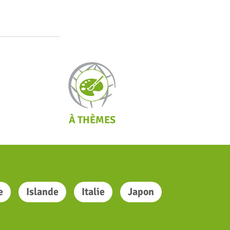
À THÈMES
e
Islande
Italie
Japon