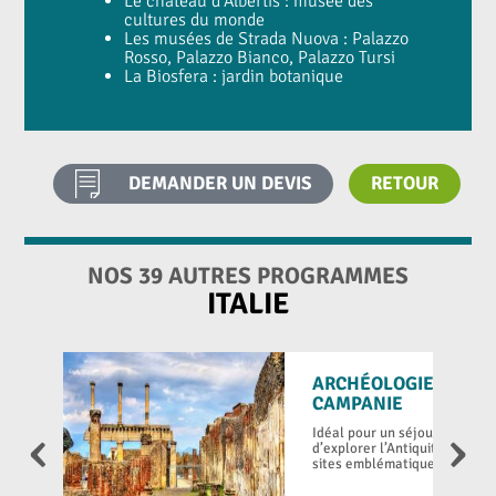
Le château d'Albertis : musée des
cultures du monde
Les musées de Strada Nuova : Palazzo
Rosso, Palazzo Bianco, Palazzo Tursi
La Biosfera : jardin botanique
DEMANDER UN DEVIS
RETOUR
NOS 39 AUTRES PROGRAMMES
ITALIE
ARCHÉOLOGIE ET VU
CAMPANIE
‹
›
Idéal pour un séjour pédago
d’explorer l’Antiquité et les 
sites emblématiques comme P