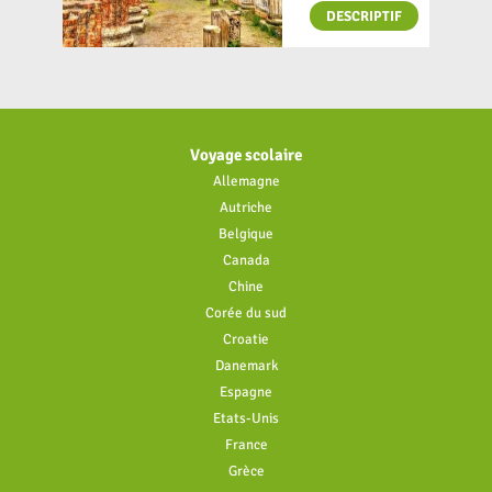
DESCRIPTIF
LA SICILE CIRCUIT D
La Sicile constitue un suppo
voyage scolaire en lien avec l
civilisations anciennes. Ce cir
programmes scolaires à trave
Voyage scolaire
historiques et des dynamiqu
Allemagne
DESCRIPTIF
Autriche
Belgique
Canada
VENISE, LA SÉRÉNISS
Chine
Organisez un voyage scolaire 
Corée du sud
immersion unique au cœur d’u
mondial de l’UNESCO, entre h
Croatie
Danemark
Espagne
DESCRIPTIF
Etats-Unis
France
Grèce