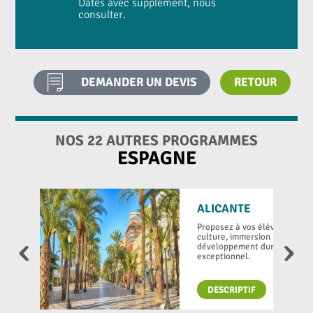
Dates avec supplément, nous
consulter.
DEMANDER UN DEVIS
RETOUR
NOS 22 AUTRES PROGRAMMES
ESPAGNE
ALICANTE
Proposez à vos élèves un voy
‹
›
culture, immersion linguistiqu
développement durable dans
exceptionnel.
DESCRIPTIF