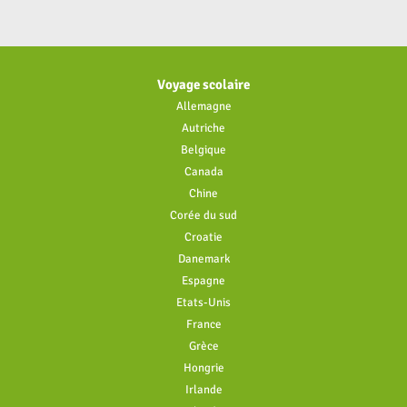
SÉGOVIE, DES SIÈCLES
Ségovie, ville classée à l’UN
pédagogique entre héritage 
idéal pour un séjour scolaire
Voyage scolaire
Allemagne
DESCRIPTIF
Autriche
Belgique
Canada
Chine
Corée du sud
Croatie
Danemark
Espagne
Etats-Unis
France
Grèce
Hongrie
Irlande