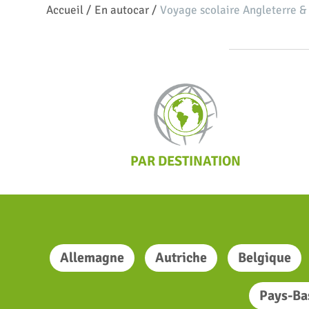
Accueil
/
En autocar
/
Voyage scolaire Angleterre 
PAR DESTINATION
Allemagne
Autriche
Belgique
Pays-Ba