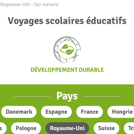
& Royaume-Uni - Sur mesure
Voyages scolaires éducatifs
DÉVELOPPEMENT DURABLE
Pays
Danemark
Espagne
France
Hongrie
s
Pologne
Royaume-Uni
Suisse
Tc