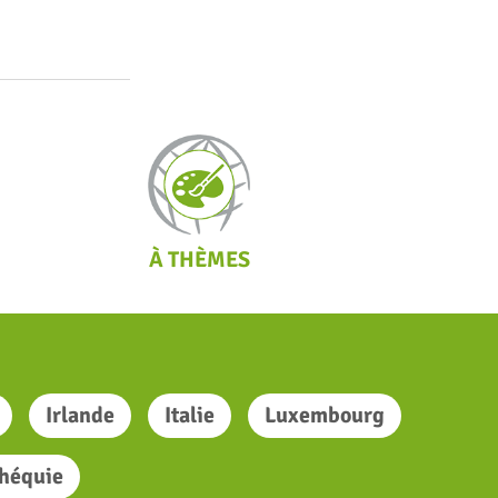
À THÈMES
Irlande
Italie
Luxembourg
héquie